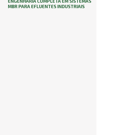
ENGENHARIA COMPLETA EM SISTEMAS
MBR PARA EFLUENTES INDUSTRIAIS
DIMENSIONAMENTO E
ENGENHARIA DE PROCESSOS MBR
Estudo da taxa de fluxo de permeado,
seleção da configuração das membranas
MBR e projeto de aeração para
otimização do biorreator.
SAIBA MAIS
FABRICAÇÃO DE
SKIDS COM MEMBRANA MBR
Engenharia metalúrgica e montagem de
módulos de filtração automatizados, com
controle rígido de retrolavagem e sopro
de ar.
SAIBA MAIS
INSTALAÇÃO,
COMISSIONAMENTO E START-
UP TÉCNICO