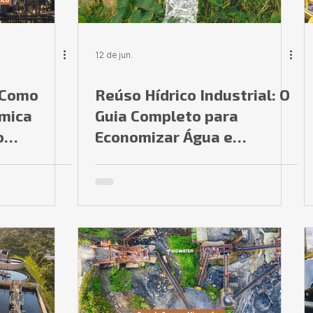
12 de jun.
 Como
Reúso Hídrico Industrial: O
ímica
Guia Completo para
o
Economizar Água e
Sistema
Aumentar a
entes
Sustentabilidade da Sua
Operação