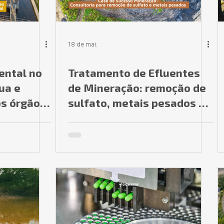
18 de mai.
ental no
Tratamento de Efluentes
ua e
de Mineração: remoção de
os órgãos
sulfato, metais pesados e
mente
conformidade com
 isso
CONAMA 357
s