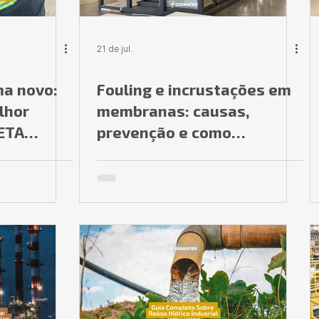
21 de jul.
ma novo:
Fouling e incrustações em
lhor
membranas: causas,
 ETA
prevenção e como
aumentar a vida útil do
sistema