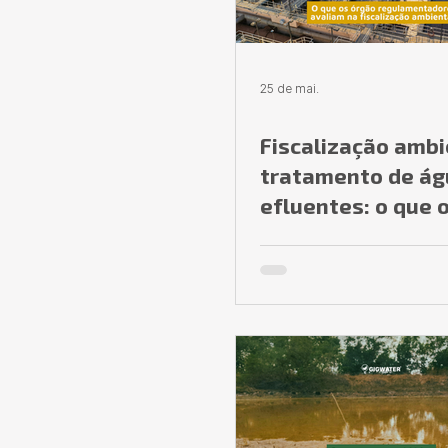
25 de mai.
Fiscalização ambi
tratamento de ág
efluentes: o que 
reguladores real
avaliam e por que
expõe fragilidade
operacionais