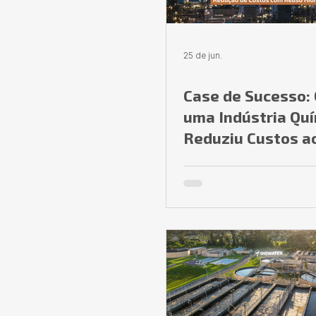
25 de jun.
Case de Sucesso:
uma Indústria Qu
Reduziu Custos a
Transformar seu 
de Reúso de Eflu
Industriais