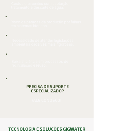
Custos crescentes com captação,
tratamento e descarte de água.
Risco de paradas de produção por falhas
em sistemas hídricos.
Necessidade de atender legislações
ambientais cada vez mais rigorosas.
Baixa eficiência em processos de
recirculação e reuso.
PRECISA DE SUPORTE
ESPECIALIZADO?
FALE CONOSCO!
TECNOLOGIA E SOLUÇÕES GIGWATER