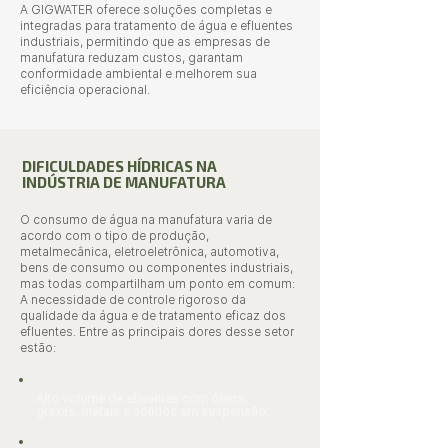
A GIGWATER oferece soluções completas e
integradas para tratamento de água e efluentes
industriais, permitindo que as empresas de
manufatura reduzam custos, garantam
conformidade ambiental e melhorem sua
eficiência operacional.
DIFICULDADES HÍDRICAS NA
INDÚSTRIA DE MANUFATURA
O consumo de água na manufatura varia de
acordo com o tipo de produção,
metalmecânica, eletroeletrônica, automotiva,
bens de consumo ou componentes industriais,
mas todas compartilham um ponto em comum:
A necessidade de controle rigoroso da
qualidade da água e de tratamento eficaz dos
efluentes. Entre as principais dores desse setor
estão:
Alto volume de efluentes com óleos,
graxas, metais e sólidos em suspensão.